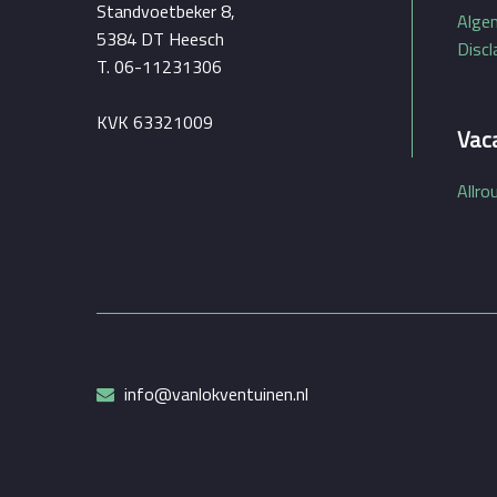
Standvoetbeker 8,
Alge
5384 DT Heesch
Discl
T. 06-11231306
KVK 63321009
Vac
Allro
info@vanlokventuinen.nl