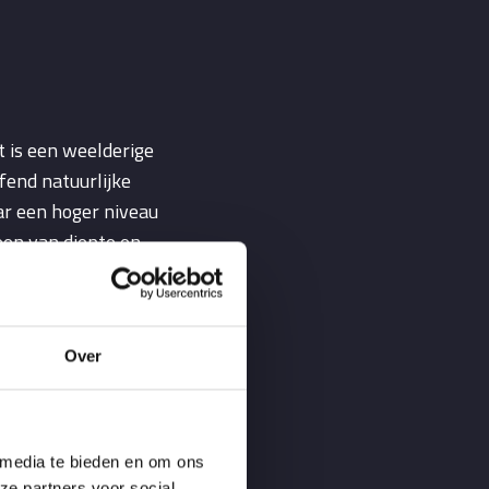
 is een weelderige
end natuurlijke
aar een hoger niveau
een van diepte en
 springt en een zeer
Over
 media te bieden en om ons
ze partners voor social