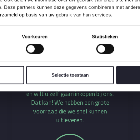
e. Deze partners kunnen deze gegevens combineren met andere i
erzameld op basis van uw gebruik van hun services.
Voorkeuren
Statistieken
Selectie toestaan
Nieuwsgierig geworden
en wilt u zelf gaan inkopen bij ons.
Dat kan! We hebben een grote
voorraad die we snel kunnen
uitleveren.