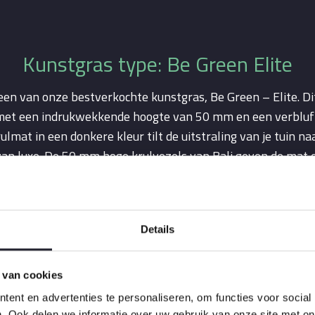
Kunstgras type: Be Green Elite
en van onze bestverkochte kunstgras, Be Green – Elite. Dit
et een indrukwekkende hoogte van 50 mm en een verbluff
rulmat in een donkere kleur tilt de uitstraling van je tuin n
an luxe. De 50 mm hoge krulvezels van Bali geven de mat 
waardoor een weelderig gazon ontstaat dat direct in het oog
natuurlijke look heeft.
Details
 van cookies
ent en advertenties te personaliseren, om functies voor social
. Ook delen we informatie over uw gebruik van onze site met on