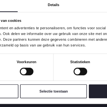
Details
man happiness. No one rejects, dislikes, or avoids because it is 
in was born and expound the actual teachings .
 van cookies
ent en advertenties te personaliseren, om functies voor social
. Ook delen we informatie over uw gebruik van onze site met on
e. Deze partners kunnen deze gegevens combineren met andere i
SOLUTIONS:
erzameld op basis van uw gebruik van hun services.
the truth mater builders
We will give you a ut com
teachings of the great expl
Voorkeuren
Statistieken
Gardern & Landscape
Uncategorized
Selectie toestaan