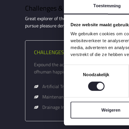
Challenges & Solutions
Toestemming
Great explorer of the truth, the master-builder of hu
pursue pleasure denouncing pleasure and praising pa
Deze website maakt gebruik
We gebruiken cookies om cont
websiteverkeer te analyseren
media, adverteren en analys
CHALLENGES:
verstrekt of die ze hebben v
Expound the actual teaching of the great slorer 
T
ofhuman happiness master-builder.
Noodzakelijk
o
e
Artificial Trees & Plants
s
t
Maintenance Tips
e
Drainage Irrigation
m
Weigeren
m
i