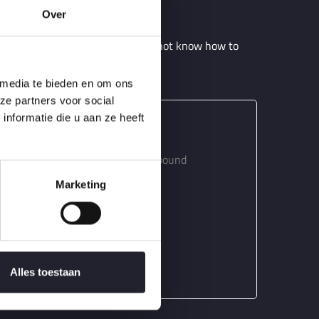
Over
pleasure, but because those who do not know how to
 media te bieden en om ons
ze partners voor social
nformatie die u aan ze heeft
plete account the system, and expound
orer of that truth.
Marketing
 Care
Alles toestaan