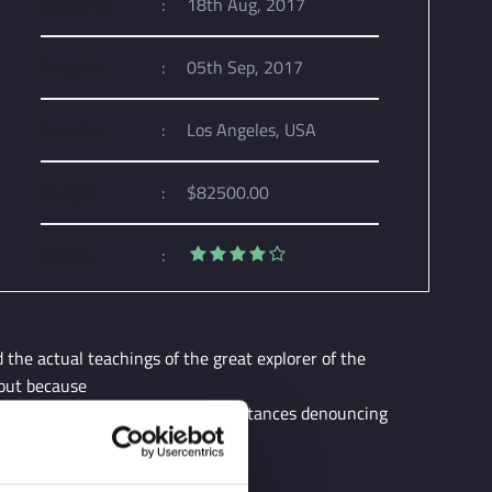
Starts On
:
18th Aug, 2017
Ends On
:
05th Sep, 2017
Location
:
Los Angeles, USA
Budget
:
$82500.00
Rating
:
the actual teachings of the great explorer of the
 but because
 but because occasionally circumstances denouncing