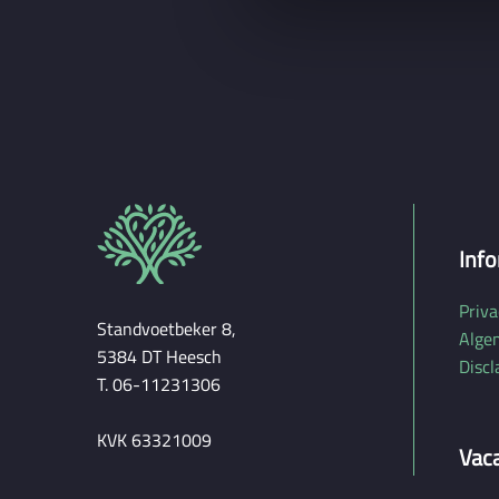
n
g
s
s
e
l
e
c
t
i
Info
e
Priva
Standvoetbeker 8,
Alge
5384 DT Heesch
Discl
T. 06-11231306
KVK 63321009
Vac